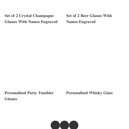
𝐒𝐞𝐭 𝐨𝐟 𝟐 𝐂𝐫𝐲𝐬𝐭𝐚𝐥 𝐂𝐡𝐚𝐦𝐩𝐚𝐠𝐧𝐞
𝐒𝐞𝐭 𝐨𝐟 𝟐 𝐁𝐞𝐞𝐫 𝐆𝐥𝐚𝐬𝐬𝐞𝐬 𝐖𝐢𝐭𝐡
𝐆𝐥𝐚𝐬𝐬𝐞𝐬 𝐖𝐢𝐭𝐡 𝐍𝐚𝐦𝐞𝐬 𝐄𝐧𝐠𝐫𝐚𝐯𝐞𝐝
𝐍𝐚𝐦𝐞𝐬 𝐄𝐧𝐠𝐫𝐚𝐯𝐞𝐝
𝐏𝐞𝐫𝐬𝐨𝐧𝐚𝐥𝐢𝐬𝐞𝐝 𝐏𝐚𝐫𝐭𝐲 𝐓𝐮𝐦𝐛𝐥𝐞𝐫
𝐏𝐞𝐫𝐬𝐨𝐧𝐚𝐥𝐢𝐬𝐞𝐝 𝐖𝐡𝐢𝐬𝐤𝐲 𝐆𝐥𝐚𝐬𝐬
𝐆𝐥𝐚𝐬𝐬𝐞𝐬