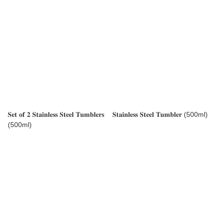
𝐒𝐞𝐭 𝐨𝐟 𝟐 𝐒𝐭𝐚𝐢𝐧𝐥𝐞𝐬𝐬 𝐒𝐭𝐞𝐞𝐥 𝐓𝐮𝐦𝐛𝐥𝐞𝐫𝐬
𝐒𝐭𝐚𝐢𝐧𝐥𝐞𝐬𝐬 𝐒𝐭𝐞𝐞𝐥 𝐓𝐮𝐦𝐛𝐥𝐞𝐫 (500ml)
(500ml)