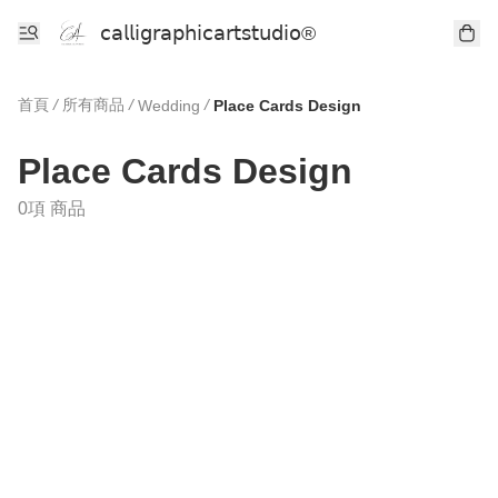
𝖼𝖺𝗅𝗅𝗂𝗀𝗋𝖺𝗉𝗁𝗂𝖼𝖺𝗋𝗍𝗌𝗍𝗎𝖽𝗂𝗈®
首頁
/
所有商品
/
/
Wedding
Place Cards Design
Place Cards Design
0項 商品