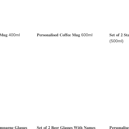
𝐞𝐞 𝐌𝐮𝐠 400ml
𝐏𝐞𝐫𝐬𝐨𝐧𝐚𝐥𝐢𝐬𝐞𝐝 𝐂𝐨𝐟𝐟𝐞𝐞 𝐌𝐮𝐠 600ml
𝐒𝐞𝐭 𝐨𝐟 𝟐 𝐒𝐭𝐚
(500ml)
𝐦𝐩𝐚𝐠𝐧𝐞 𝐆𝐥𝐚𝐬𝐬𝐞𝐬
𝐒𝐞𝐭 𝐨𝐟 𝟐 𝐁𝐞𝐞𝐫 𝐆𝐥𝐚𝐬𝐬𝐞𝐬 𝐖𝐢𝐭𝐡 𝐍𝐚𝐦𝐞𝐬
𝐏𝐞𝐫𝐬𝐨𝐧𝐚𝐥𝐢𝐬