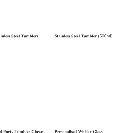
𝐢𝐧𝐥𝐞𝐬𝐬 𝐒𝐭𝐞𝐞𝐥 𝐓𝐮𝐦𝐛𝐥𝐞𝐫𝐬
𝐒𝐭𝐚𝐢𝐧𝐥𝐞𝐬𝐬 𝐒𝐭𝐞𝐞𝐥 𝐓𝐮𝐦𝐛𝐥𝐞𝐫 (500ml)
𝐞𝐝 𝐏𝐚𝐫𝐭𝐲 𝐓𝐮𝐦𝐛𝐥𝐞𝐫 𝐆𝐥𝐚𝐬𝐬𝐞𝐬
𝐏𝐞𝐫𝐬𝐨𝐧𝐚𝐥𝐢𝐬𝐞𝐝 𝐖𝐡𝐢𝐬𝐤𝐲 𝐆𝐥𝐚𝐬𝐬