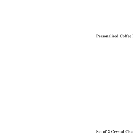
𝐏𝐞𝐫𝐬𝐨𝐧𝐚𝐥𝐢𝐬𝐞𝐝 𝐂𝐨𝐟
𝐒𝐞𝐭 𝐨𝐟 𝟐 𝐂𝐫𝐲𝐬𝐭𝐚𝐥 𝐂𝐡