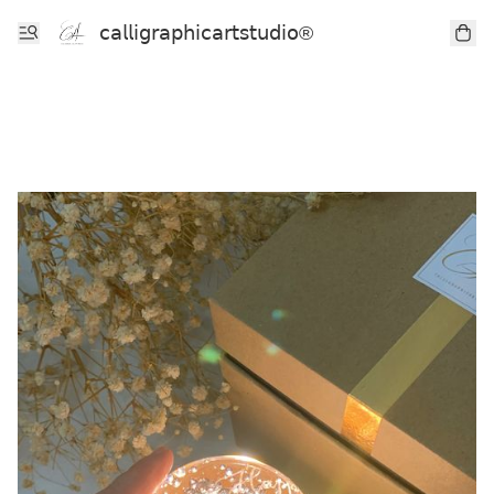
𝖼𝖺𝗅𝗅𝗂𝗀𝗋𝖺𝗉𝗁𝗂𝖼𝖺𝗋𝗍𝗌𝗍𝗎𝖽𝗂𝗈®