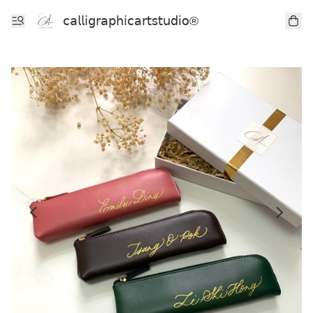
𝖼𝖺𝗅𝗅𝗂𝗀𝗋𝖺𝗉𝗁𝗂𝖼𝖺𝗋𝗍𝗌𝗍𝗎𝖽𝗂𝗈®