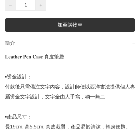
−
+
加至購物車
簡介
−
𝐋𝐞𝐚𝐭𝐡𝐞𝐫 𝐏𝐞𝐧 𝐂𝐚𝐬𝐞 真皮筆袋 

▪️燙金設計：

付款後只需備注文字內容，設計師便以西洋書法提供個人專
屬燙金文字設計，文字全由人手寫，獨一無二

▪️產品尺寸：

長19cm, 高5.5cm, 真皮裁質，產品易於清潔，輕身便㩗。
