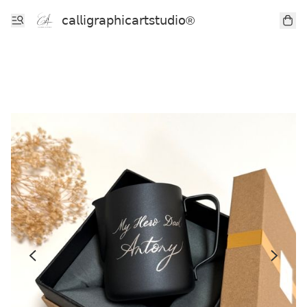
𝖼𝖺𝗅𝗅𝗂𝗀𝗋𝖺𝗉𝗁𝗂𝖼𝖺𝗋𝗍𝗌𝗍𝗎𝖽𝗂𝗈®