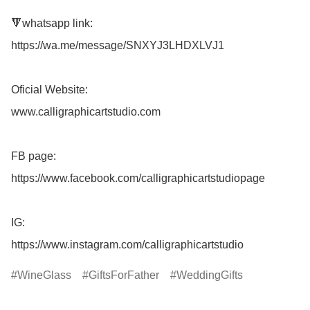
🔻whatsapp link:

https://wa.me/message/SNXYJ3LHDXLVJ1

Oficial Website:

www.calligraphicartstudio.com

FB page: 

https://www.facebook.com/calligraphicartstudiopage

IG: 

https://www.instagram.com/calligraphicartstudio
WineGlass
GiftsForFather
WeddingGifts