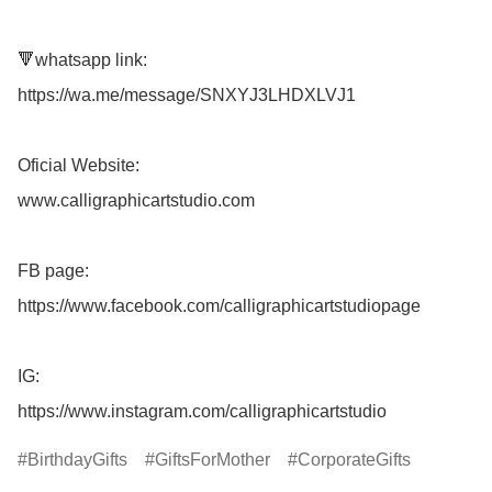
🔻whatsapp link:

https://wa.me/message/SNXYJ3LHDXLVJ1

Oficial Website:

www.calligraphicartstudio.com

FB page: 

https://www.facebook.com/calligraphicartstudiopage

IG: 

https://www.instagram.com/calligraphicartstudio
BirthdayGifts
GiftsForMother
CorporateGifts