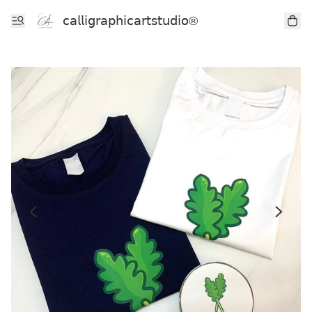
𝖼𝖺𝗅𝗅𝗂𝗀𝗋𝖺𝗉𝗁𝗂𝖼𝖺𝗋𝗍𝗌𝗍𝗎𝖽𝗂𝗈®